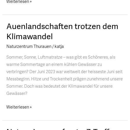
Weiterlesen »
Auenlandschaften trotzen dem
Auenlandschaften
trotzen
Klimawandel
dem
Naturzentrum Thurauen
/
katja
Klimawandel
Sommer, Sonne, Luftmatratze – was gibt es Schöneres, als
warme Sommertage an einem kühlen Gewässer zu
verbringen? Der Juni 2023 war weltweit der heisseste Juni seit
Messbeginn. Hitze und Trockenheit prägen zunehmend unsere
Sommer. Doch was bedeutet der Klimawandel für unsere
Gewässer?
Weiterlesen »