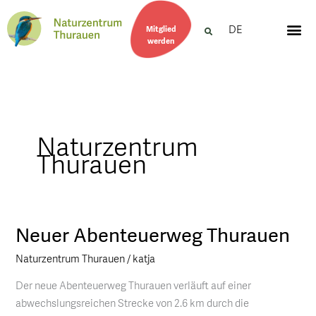
DE
Mitglied
werden
Naturzentrum
Thurauen
Neuer Abenteuerweg Thurauen
Neuer
Abenteuerweg
Naturzentrum Thurauen
/
katja
Thurauen
Der neue Abenteuerweg Thurauen verläuft auf einer
abwechslungsreichen Strecke von 2.6 km durch die