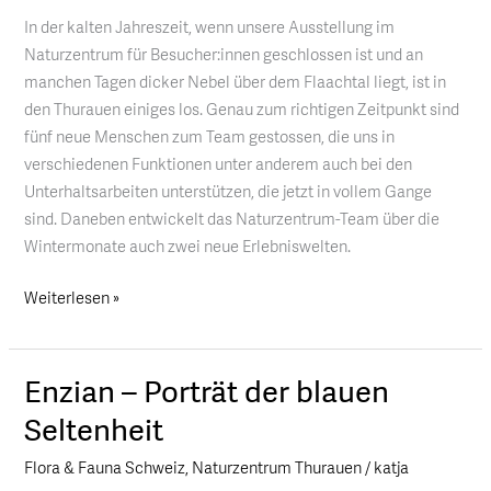
Naturzentrum
In der kalten Jahreszeit, wenn unsere Ausstellung im
Naturzentrum für Besucher:innen geschlossen ist und an
manchen Tagen dicker Nebel über dem Flaachtal liegt, ist in
den Thurauen einiges los. Genau zum richtigen Zeitpunkt sind
fünf neue Menschen zum Team gestossen, die uns in
verschiedenen Funktionen unter anderem auch bei den
Unterhaltsarbeiten unterstützen, die jetzt in vollem Gange
sind. Daneben entwickelt das Naturzentrum-Team über die
Wintermonate auch zwei neue Erlebniswelten.
Weiterlesen »
Enzian – Porträt der blauen
Enzian
–
Seltenheit
Porträt
Flora & Fauna Schweiz
,
Naturzentrum Thurauen
/
katja
der