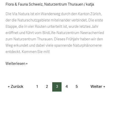
Flora & Fauna Schweiz
,
Naturzentrum Thurauen
/
katja
zum
Naturzentrum
Die Via Natura ist ein Wanderweg durch den Kanton Zürich,
Thurauen
der die Naturschutzgebiete miteinander verbindet. Die erste
Etappe, die in vier Routen unterteilt ist, wurde letztes Jahr
eröffnet und führt vom BirdLife-Naturzentrum Neeracherried
zum Naturzentrum Thurauen. Dieses Frühjahr haben wir den
Weg erkundet und dabei viele spannende Naturphänomene
entdeckt. Kommen Sie mit!
Weiterlesen »
←
Zurück
1
2
3
4
5
Weiter
→