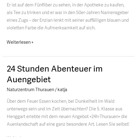
blauen
Er ist auf dem Fünfliber zu sehen, in der Apotheke zu kaufen,
Seltenheit
als Tee zu trinken und er war in den 50er-Jahren Namensgeber
eines Zugs – der Enzian lenkt mit seiner auffälligen blauen und
violetten Farbe die Aufmerksamkeit auf sich.
Weiterlesen »
24 Stunden Abenteuer im
24
Stunden
Auengebiet
Abenteuer
Naturzentrum Thurauen
/
katja
im
Auengebiet
Über dem Feuer Essen kochen, bei Dunkelheit im Wald
unterwegs sein und im Zelt übernachten? Die 5. Klasse aus
Henggart erlebte mit dem neuen Angebot «24h-Thurauen» die
Auenlandschaft auf eine ganz besondere Art. Lesen Sie selbst!