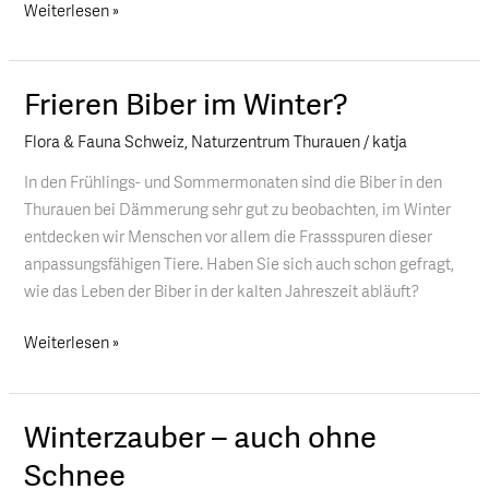
Weiterlesen »
Frieren Biber im Winter?
Frieren
Biber
Flora & Fauna Schweiz
,
Naturzentrum Thurauen
/
katja
im
Winter?
In den Frühlings- und Sommermonaten sind die Biber in den
Thurauen bei Dämmerung sehr gut zu beobachten, im Winter
entdecken wir Menschen vor allem die Frassspuren dieser
anpassungsfähigen Tiere. Haben Sie sich auch schon gefragt,
wie das Leben der Biber in der kalten Jahreszeit abläuft?
Weiterlesen »
Winterzauber – auch ohne
Winterzauber
–
Schnee
auch