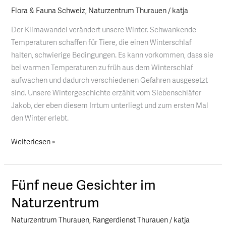
Flora & Fauna Schweiz
,
Naturzentrum Thurauen
/
katja
ohne
Schnee
Der Klimawandel verändert unsere Winter. Schwankende
Temperaturen schaffen für Tiere, die einen Winterschlaf
halten, schwierige Bedingungen. Es kann vorkommen, dass sie
bei warmen Temperaturen zu früh aus dem Winterschlaf
aufwachen und dadurch verschiedenen Gefahren ausgesetzt
sind. Unsere Wintergeschichte erzählt vom Siebenschläfer
Jakob, der eben diesem Irrtum unterliegt und zum ersten Mal
den Winter erlebt.
Weiterlesen »
Fünf neue Gesichter im
Fünf
neue
Naturzentrum
Gesichter
Naturzentrum Thurauen
,
Rangerdienst Thurauen
/
katja
im