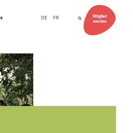
Mitglied
DE
FR
ns
werden