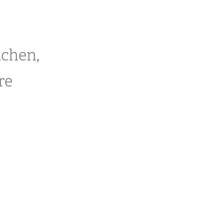
achen,
re