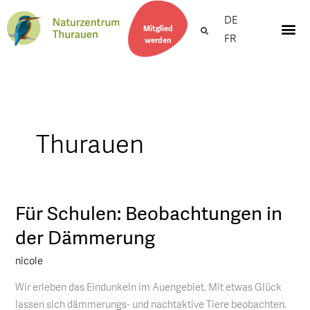
DE
Mitglied
FR
werden
Thurauen
Für Schulen: Beobachtungen in
Für
Schulen:
der Dämmerung
Beobachtungen
nicole
in
der
Wir erleben das Eindunkeln im Auengebiet. Mit etwas Glück
Dämmerung
lassen sich dämmerungs- und nachtaktive Tiere beobachten.