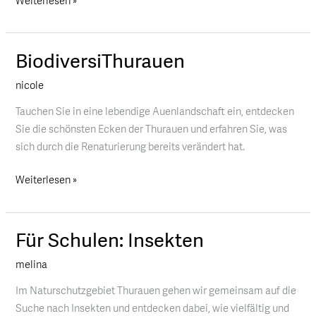
Weiterlesen »
BiodiversiThurauen
BiodiversiThurauen
nicole
Tauchen Sie in eine lebendige Auenlandschaft ein, entdecken
Sie die schönsten Ecken der Thurauen und erfahren Sie, was
sich durch die Renaturierung bereits verändert hat.
Weiterlesen »
Für Schulen: Insekten
Für
Schulen:
melina
Insekten
Im Naturschutzgebiet Thurauen gehen wir gemeinsam auf die
Suche nach Insekten und entdecken dabei, wie vielfältig und