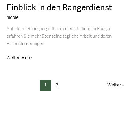
Einblick in den Rangerdienst
Einblick
in
nicole
den
Rangerdienst
Auf einem Rundgang mit dem diensthabenden Ranger
erfahren Sie mehr über seine tägliche Arbeit und deren
Herausforderungen.
Weiterlesen »
1
2
Weiter
→