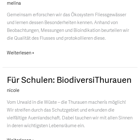
melina
live
Gemeinsam erforschen wir das Ökosystem Fliessgewässer
und lernen dessen Besonderheiten kennen. Anhand von
Beobachtungen, Messungen und Bioindikation beurteilen wir
die Qualität des Flusses und protokollieren diese.
Weiterlesen »
Für Schulen: BiodiversiThurauen
Für
Schulen:
nicole
BiodiversiThurauen
Vom Urwald in die Wüste – die Thurauen machen’s möglich!
Wir streifen durch das Schutzgebiet und erkunden die
vielfältige Auenlandschaft. Dabei tauchen wir mit allen Sinnen
in deren wichtigsten Lebensräume ein.