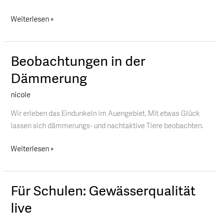
Weiterlesen »
Beobachtungen in der
Beobachtungen
in
Dämmerung
der
nicole
Dämmerung
Wir erleben das Eindunkeln im Auengebiet. Mit etwas Glück
lassen sich dämmerungs- und nachtaktive Tiere beobachten.
Weiterlesen »
Für Schulen: Gewässerqualität
Für
Schulen:
live
Gewässerqualität