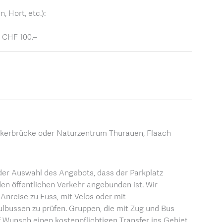
 Hort, etc.):
: CHF 100.–
likerbrücke oder Naturzentrum Thurauen, Flaach
 der Auswahl des Angebots, dass der Parkplatz
den öffentlichen Verkehr angebunden ist. Wir
Anreise zu Fuss, mit Velos oder mit
lbussen zu prüfen. Gruppen, die mit Zug und Bus
uf Wunsch einen kostenpflichtigen Transfer ins Gebiet