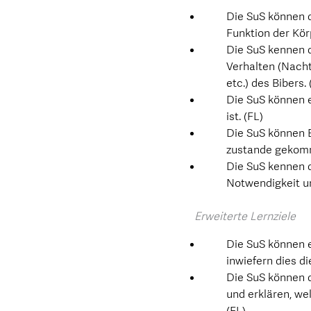
Die SuS können 
Funktion der Körp
Die SuS kennen d
Verhalten (Nacht
etc.) des Bibers. 
Die SuS können e
ist. (FL)
Die SuS können 
zustande gekomm
Die SuS kennen 
Notwendigkeit u
Erweiterte Lernziele
Die SuS können e
inwiefern dies di
Die SuS können d
und erklären, we
(FL)