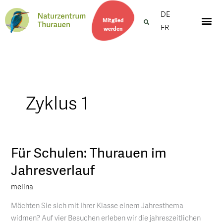
DE
Mitglied
FR
werden
Zyklus 1
Für Schulen: Thurauen im
Für
Schulen:
Jahresverlauf
Thurauen
melina
im
Jahresverlauf
Möchten Sie sich mit Ihrer Klasse einem Jahresthema
widmen? Auf vier Besuchen erleben wir die jahreszeitlichen