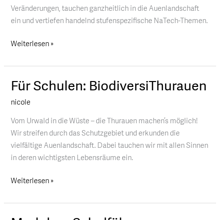
Veränderungen, tauchen ganzheitlich in die Auenlandschaft
ein und vertiefen handelnd stufenspezifische NaTech-Themen.
Weiterlesen »
Für Schulen: BiodiversiThurauen
Für
Schulen:
nicole
BiodiversiThurauen
Vom Urwald in die Wüste – die Thurauen machen’s möglich!
Wir streifen durch das Schutzgebiet und erkunden die
vielfältige Auenlandschaft. Dabei tauchen wir mit allen Sinnen
in deren wichtigsten Lebensräume ein.
Weiterlesen »
Modulare