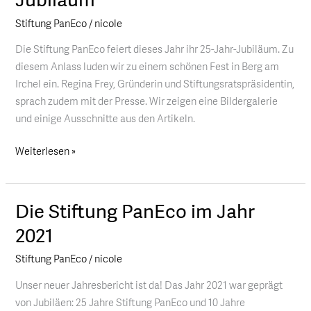
Stiftung PanEco
/
nicole
Die Stiftung PanEco feiert dieses Jahr ihr 25-Jahr-Jubiläum. Zu
diesem Anlass luden wir zu einem schönen Fest in Berg am
Irchel ein. Regina Frey, Gründerin und Stiftungsratspräsidentin,
sprach zudem mit der Presse. Wir zeigen eine Bildergalerie
und einige Ausschnitte aus den Artikeln.
Weiterlesen »
Die Stiftung PanEco im Jahr
Die
Stiftung
2021
PanEco
Stiftung PanEco
/
nicole
im
Jahr
Unser neuer Jahresbericht ist da! Das Jahr 2021 war geprägt
2021
von Jubiläen: 25 Jahre Stiftung PanEco und 10 Jahre