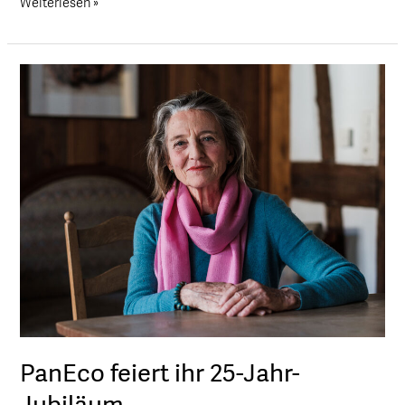
Weiterlesen »
PanEco
feiert
ihr
25-
Jahr-
Jubiläum
PanEco feiert ihr 25-Jahr-
Jubiläum