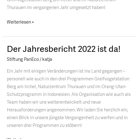
Thurauen im vergangenen Jahr umgesetzt haben!
Weiterlesen »
Der Jahresbericht 2022 ist da!
Der
Jahresbericht
Stiftung PanEco
/
katja
2022
ist
Ein Jahr mit einigen Veränderungen ist ins Land gegangen –
da!
personell wie auch in den drei Programmen Greifvogelstation
Berg am Irchel, Naturzentrum Thurauen und im Orang-Utan-
Schutzprogramm in Indonesien. Als Organisation wie auch als
Team haben wir uns weiterentwickelt und neue
Herausforderungen angenommen. Wir laden Sie herzlich ein,
einen Blick in unsere jüngste Vergangenheit zu werfen und in
unseren drei Programmen zu stöbern!