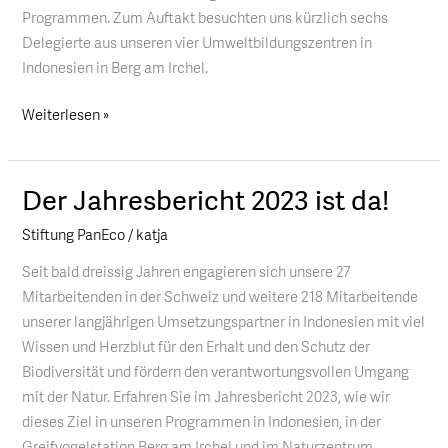
Programmen. Zum Auftakt besuchten uns kürzlich sechs
Delegierte aus unseren vier Umweltbildungszentren in
Indonesien in Berg am Irchel.
Weiterlesen »
Der Jahresbericht 2023 ist da!
Der
Jahresbericht
Stiftung PanEco
/
katja
2023
ist
Seit bald dreissig Jahren engagieren sich unsere 27
da!
Mitarbeitenden in der Schweiz und weitere 218 Mitarbeitende
unserer langjährigen Umsetzungspartner in Indonesien mit viel
Wissen und Herzblut für den Erhalt und den Schutz der
Biodiversität und fördern den verantwortungsvollen Umgang
mit der Natur. Erfahren Sie im Jahresbericht 2023, wie wir
dieses Ziel in unseren Programmen in Indonesien, in der
Greifvogelstation Berg am Irchel und im Naturzentrum