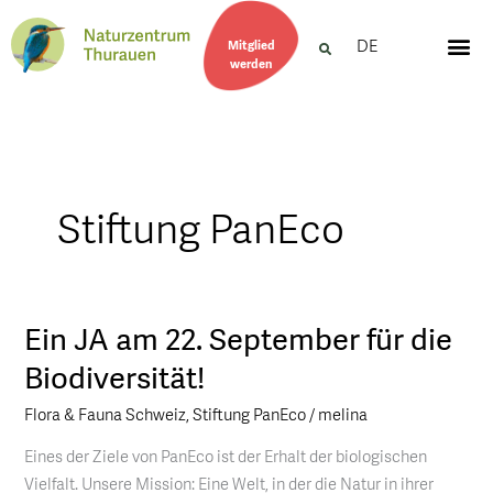
DE
Mitglied
werden
Stiftung PanEco
Ein JA am 22. September für die
Ein
JA
Biodiversität!
am
Flora & Fauna Schweiz
,
Stiftung PanEco
/
melina
22.
September
Eines der Ziele von PanEco ist der Erhalt der biologischen
für
Vielfalt. Unsere Mission: Eine Welt, in der die Natur in ihrer