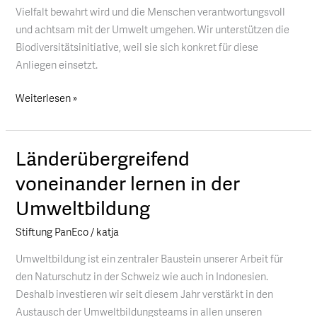
die
Vielfalt bewahrt wird und die Menschen verantwortungsvoll
Biodiversität!
und achtsam mit der Umwelt umgehen. Wir unterstützen die
Biodiversitätsinitiative, weil sie sich konkret für diese
Anliegen einsetzt.
Weiterlesen »
Länderübergreifend
Länderübergreifend
voneinander
voneinander lernen in der
lernen
Umweltbildung
in
der
Stiftung PanEco
/
katja
Umweltbildung
Umweltbildung ist ein zentraler Baustein unserer Arbeit für
den Naturschutz in der Schweiz wie auch in Indonesien.
Deshalb investieren wir seit diesem Jahr verstärkt in den
Austausch der Umweltbildungsteams in allen unseren