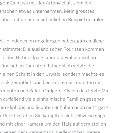
agen: Es muss mit der Artenvielfalt ziemlich
Menschen etwas unternehmen. Mein grösstes
h aber mit einem anschaulichen Beispiel erzählen.
eit in Indonesien angefangen haben, gab es diese
n stimmte: Die ausländischen Touristen kommen
in den Nationalpark, aber die Einheimischen
ndischen Touristen. Tatsächlich setzte die
n einen Schritt in den Urwald, sondern machte es
knick gemütlich und bestaunte die Touristen mit
penhüten und Safari-Gadgets. Als ich das letzte Mal
h auffallend viele einheimische Familien gesehen.
ren Flipflops und leichten Schuhen noch nicht ganz
Punkt ist aber: Sie kämpften sich teilweise sogar
d mit einer Kamera um den Hals auf dem steilen
– wegen der Orang-Utans. Vielleicht hat unsere