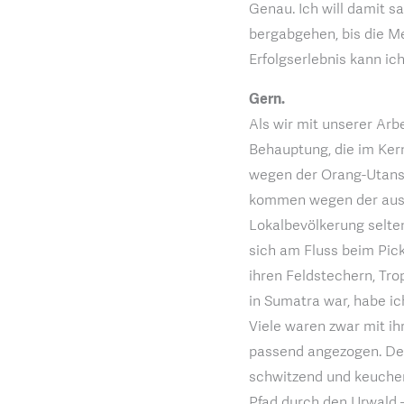
Genau. Ich will damit s
bergabgehen, bis die 
Erfolgserlebnis kann ic
Gern.
Als wir mit unserer Arb
Behauptung, die im Ker
wegen der Orang-Utans 
kommen wegen der auslä
Lokalbevölkerung selte
sich am Fluss beim Pic
ihren Feldstechern, Tro
in Sumatra war, habe ic
Viele waren zwar mit ih
passend angezogen. Der 
schwitzend und keuchen
Pfad durch den Urwald 