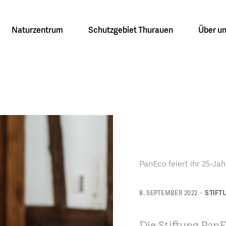
Naturzentrum
Schutzgebiet Thurauen
Über u
PanEco feiert ihr 25-Ja
-
STIFT
8. SEPTEMBER 2022
Die Stiftung PanEc