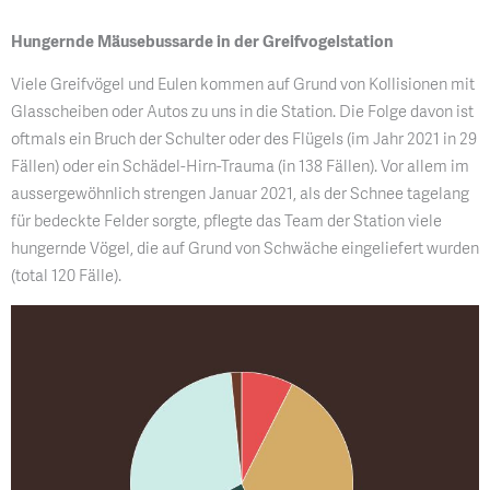
Hungernde Mäusebussarde in der Greifvogelstation
Viele Greifvögel und Eulen kommen auf Grund von Kollisionen mit
Glasscheiben oder Autos zu uns in die Station. Die Folge davon ist
oftmals ein Bruch der Schulter oder des Flügels (im Jahr 2021 in 29
Fällen) oder ein Schädel-Hirn-Trauma (in 138 Fällen). Vor allem im
aussergewöhnlich strengen Januar 2021, als der Schnee tagelang
für bedeckte Felder sorgte, pflegte das Team der Station viele
hungernde Vögel, die auf Grund von Schwäche eingeliefert wurden
(total 120 Fälle).