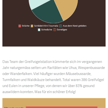
Das Team der Greifvogelstation kümmerte sich im vergangenen
Jahr naturgemäss selten um Raritäten wie Uhus, Wespenbussarde
oder Wanderfalken. Viel häufiger wurden Mäusebussarde,
Turmfalken und Waldkäuze behandelt. Total waren 386 Greifvögel
und Eulen in unserer Pflege, von denen wir über 83% gesund
auswildern konnten. Was für ein schöner Erfolg!