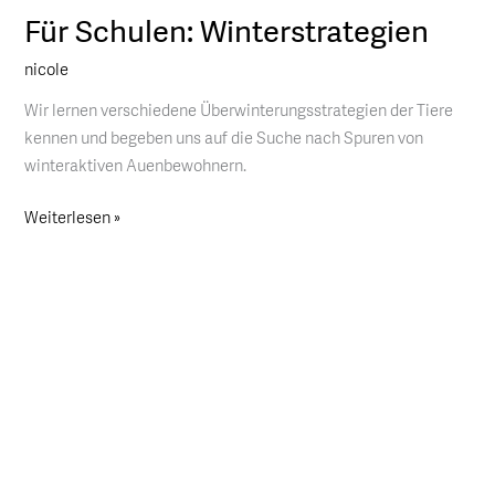
Für Schulen: Winterstrategien
Für
Schulen:
nicole
Winterstrategien
Wir lernen verschiedene Überwinterungsstrategien der Tiere
kennen und begeben uns auf die Suche nach Spuren von
winteraktiven Auenbewohnern.
Weiterlesen »