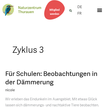
DE
Mitglied
FR
werden
Zyklus 3
Für Schulen: Beobachtungen in
Für
Schulen:
der Dämmerung
Beobachtungen
nicole
in
der
Wir erleben das Eindunkeln im Auengebiet. Mit etwas Glück
Dämmerung
lassen sich dämmerungs- und nachtaktive Tiere beobachten.