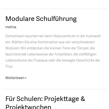
Modulare Schulführung
Modulare
Schulführung
melina
Gemeinsam tauchen wir beim Naturzentrum in die Auenwelt
ein. Wählen Sie eine Kombination aus vier verschiedenen
Modulen: Wir entdecken die kleinen Tiere der Tümpel, die
faszinierende Lebensweise der Amphibien, die vielfältigen
Lebensräume der Flussaue oder die bewegte Geschichte der
Thur.
Weiterlesen »
Für Schulen: Projekttage &
Für
Schulen:
Projektwochen