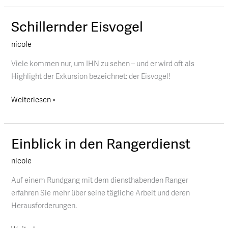
Schillernder Eisvogel
Schillernder
Eisvogel
nicole
Viele kommen nur, um IHN zu sehen – und er wird oft als
Highlight der Exkursion bezeichnet: der Eisvogel!
Weiterlesen »
Einblick in den Rangerdienst
Einblick
in
nicole
den
Rangerdienst
Auf einem Rundgang mit dem diensthabenden Ranger
erfahren Sie mehr über seine tägliche Arbeit und deren
Herausforderungen.