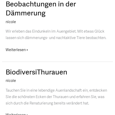
Beobachtungen in der
Beobachtungen
in
Dämmerung
der
nicole
Dämmerung
Wir erleben das Eindunkeln im Auengebiet. Mit etwas Glück
lassen sich dämmerungs- und nachtaktive Tiere beobachten.
Weiterlesen »
BiodiversiThurauen
BiodiversiThurauen
nicole
Tauchen Sie in eine lebendige Auenlandschaft ein, entdecken
Sie die schönsten Ecken der Thurauen und erfahren Sie, was
sich durch die Renaturierung bereits verändert hat.
Weiterlesen »