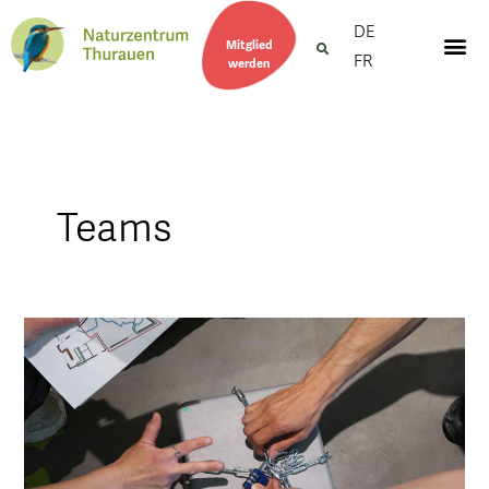
DE
Mitglied
FR
werden
Teams
Escape
Game
Thurauen