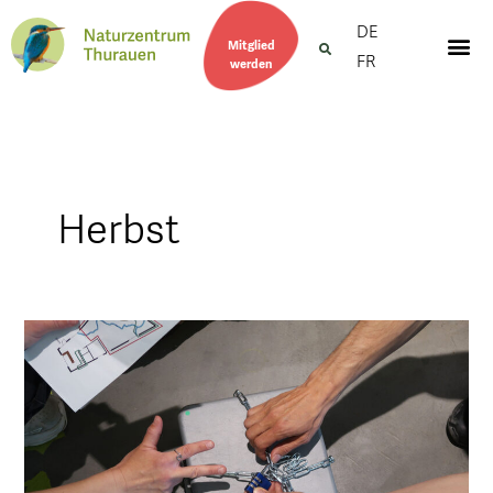
DE
Mitglied
FR
werden
Herbst
Escape
Game
Thurauen