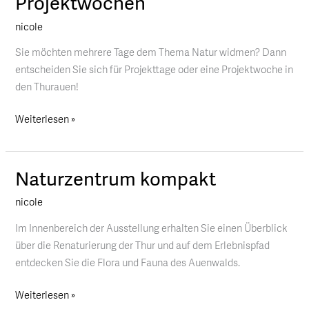
Projektwochen
Projekttage
nicole
&
Projektwochen
Sie möchten mehrere Tage dem Thema Natur widmen? Dann
entscheiden Sie sich für Projekttage oder eine Projektwoche in
den Thurauen!
Weiterlesen »
Naturzentrum kompakt
Naturzentrum
kompakt
nicole
Im Innenbereich der Ausstellung erhalten Sie einen Überblick
über die Renaturierung der Thur und auf dem Erlebnispfad
entdecken Sie die Flora und Fauna des Auenwalds.
Weiterlesen »