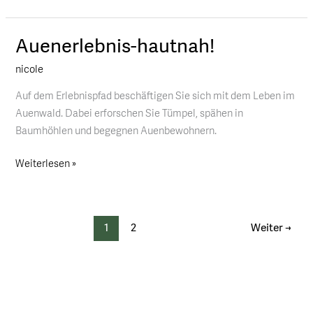
Auenerlebnis-hautnah!
Auenerlebnis-
hautnah!
nicole
Auf dem Erlebnispfad beschäftigen Sie sich mit dem Leben im
Auenwald. Dabei erforschen Sie Tümpel, spähen in
Baumhöhlen und begegnen Auenbewohnern.
Weiterlesen »
1
2
Weiter
→