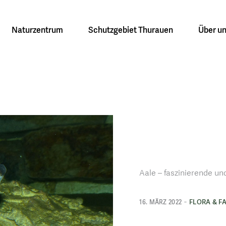
Naturzentrum
Schutzgebiet Thurauen
Über u
Aale – faszinierende u
-
FLORA & F
16. MÄRZ 2022