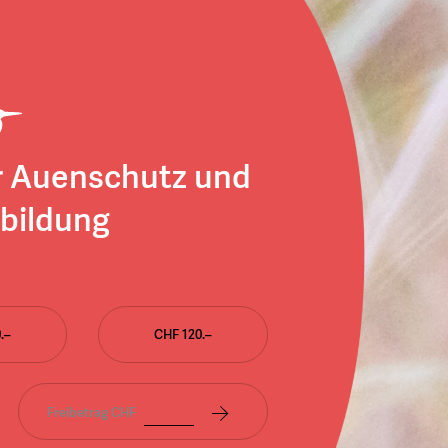
r Auenschutz und
bildung
.–
CHF 120.–
Freibetrag CHF