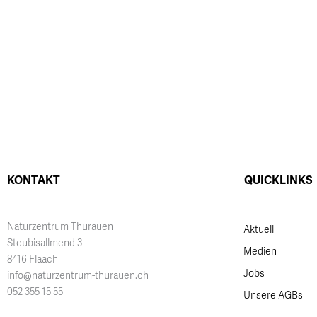
KONTAKT
QUICKLINKS
Naturzentrum Thurauen
Aktuell
Steubisallmend 3
Medien
8416 Flaach
Jobs
info@naturzentrum-thurauen.ch
052 355 15 55
Unsere AGBs