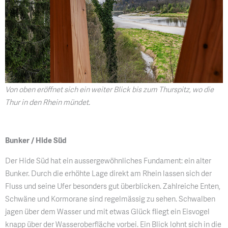
Von oben eröffnet sich ein weiter Blick bis zum Thurspitz, wo die
Thur in den Rhein mündet.
Bunker / Hide Süd
Der Hide Süd hat ein aussergewöhnliches Fundament: ein alter
Bunker. Durch die erhöhte Lage direkt am Rhein lassen sich der
Fluss und seine Ufer besonders gut überblicken. Zahlreiche Enten,
Schwäne und Kormorane sind regelmässig zu sehen. Schwalben
jagen über dem Wasser und mit etwas Glück fliegt ein Eisvogel
knapp über der Wasseroberfläche vorbei. Ein Blick lohnt sich in die