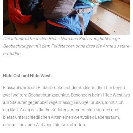
Die Infrastruktur in den Hides Nord und Süd ermöglicht lange
Beobachtungen mit dem Feldstecher, ohne dass die Arme zu stark
ermüden.
Hide Ost und Hide West
Flussaufwärts der Ellikerbrücke auf der Südseite der Thur liegen
zwei weitere Beobachtungspunkte. Besonders beim Hide West, wo
am Steilufer gegenüber regelmässig Eisvögel brüten, lohnt sich
ein Halt. Auch das flache Südufer verändert sich laufend und
bietet unterschiedlichen Arten einen wertvollen Lebensraum,
darum sind auch Watvögel hier anzutreffen.