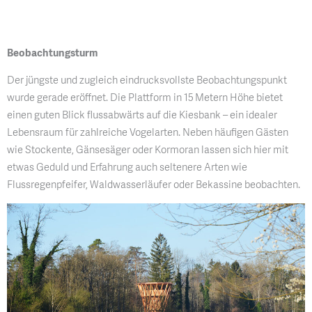
Beobachtungsturm
Der jüngste und zugleich eindrucksvollste Beobachtungspunkt
wurde gerade eröffnet. Die Plattform in 15 Metern Höhe bietet
einen guten Blick flussabwärts auf die Kiesbank – ein idealer
Lebensraum für zahlreiche Vogelarten. Neben häufigen Gästen
wie Stockente, Gänsesäger oder Kormoran lassen sich hier mit
etwas Geduld und Erfahrung auch seltenere Arten wie
Flussregenpfeifer, Waldwasserläufer oder Bekassine beobachten.