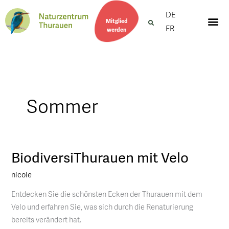
DE
Mitglied
FR
werden
Sommer
BiodiversiThurauen mit Velo
BiodiversiThurauen
mit
nicole
Velo
Entdecken Sie die schönsten Ecken der Thurauen mit dem
Velo und erfahren Sie, was sich durch die Renaturierung
bereits verändert hat.