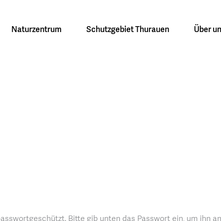
Naturzentrum
Schutzgebiet Thurauen
Über u
 passwortgeschützt. Bitte gib unten das Passwort ein, um ihn a