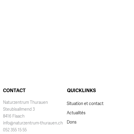
CONTACT
QUICKLINKS
Naturzentrum Thurauen
Situation et contact
Steubisallmend 3
Actualités
8416 Flaach
Dons
info@naturzentrum-thurauen.ch
052 355 15 55