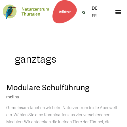
DE
Adhérer
FR
ganztags
Modulare Schulführung
Modulare
Schulführung
melina
Gemeinsam tauchen wir beim Naturzentrum in die Auenwelt
ein. Wählen Sie eine Kombination aus vier verschiedenen
Modulen: Wir entdecken die kleinen Tiere der Tümpel, die