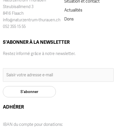
Situation et contact
Steubisallmend 3
Actualités
8416 Flaach
Dons
info@naturzentrum-thurauen.ch
052 355 15 55
S'ABONNER À LA NEWSLETTER
Restez informé grâce à notre newsletter.
ADHÉRER
IBAN du compte pour donations: