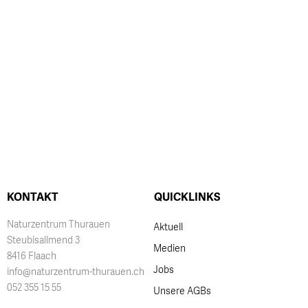
KONTAKT
QUICKLINKS
Naturzentrum Thurauen
Aktuell
Steubisallmend 3
Medien
8416 Flaach
Jobs
info@naturzentrum-thurauen.ch
052 355 15 55
Unsere AGBs