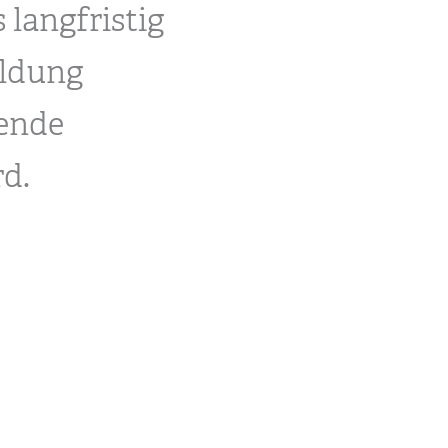
langfristig
ildung
pende
d.